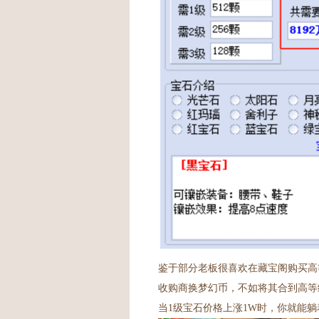
鉴于部分老板很喜欢在藏宝阁购买高
收购商换梦幻币，不如将其合到高等级
当1级宝石价格上涨1W时，你就能躺