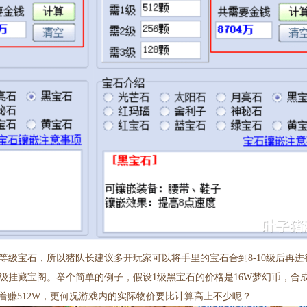
等级宝石，所以猪队长建议多开玩家可以将手里的宝石合到8-10级后再
挂藏宝阁。举个简单的例子，假设1级黑宝石的价格是16W梦幻币，合成1
着赚512W，更何况游戏内的实际物价要比计算高上不少呢？