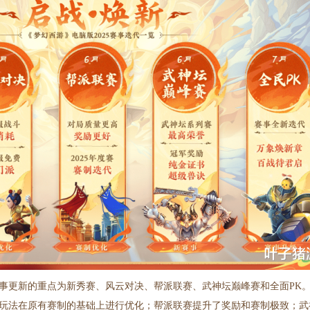
事更新的重点为新秀赛、风云对决、帮派联赛、武神坛巅峰赛和全面PK。
玩法在原有赛制的基础上进行优化；帮派联赛提升了奖励和赛制极致；武